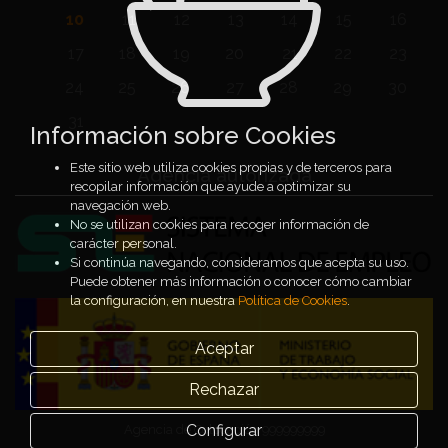
10
11
12
13
14
15
16
17
18
19
20
21
22
23
24
25
26
27
28
29
30
31
Información sobre Cookies
Este sitio web utiliza cookies propias y de terceros para
Agencia autorizada
recopilar información que ayude a optimizar su
navegación web.
No se utilizan cookies para recoger información de
carácter personal.
Si continúa navegando, consideramos que acepta su uso.
Puede obtener más información o conocer cómo cambiar
la configuración, en nuestra
Política de Cookies
.
Aceptar
Rechazar
Configurar
Agencia de Colocación 999999999