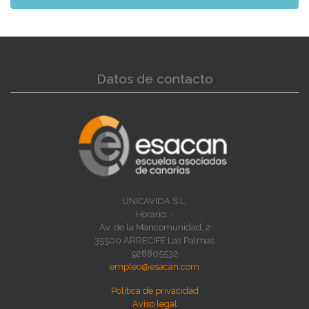
Datos de contacto
UNICAVIDA S.L.
Horario: -
Av. de la Mancomunidad, 2
35500 ARRECIFE Las Palmas
928805532
empleo@esacan.com
Política de privacidad
Aviso legal