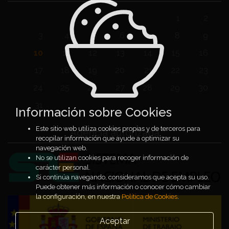
1
2
3
4
5
6
7
8
9
10
11
12
13
14
15
16
17
18
19
20
21
22
23
24
25
26
27
28
29
30
31
Información sobre Cookies
Este sitio web utiliza cookies propias y de terceros para
Agencia autorizada
recopilar información que ayude a optimizar su
navegación web.
No se utilizan cookies para recoger información de
carácter personal.
Si continúa navegando, consideramos que acepta su uso.
Puede obtener más información o conocer cómo cambiar
la configuración, en nuestra
Política de Cookies
.
Aceptar