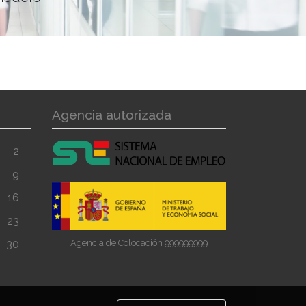
Agencia autorizada
2
9
16
23
Agencia de Colocación 999999999
30