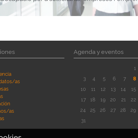
iones
Agenda y eventos
1
encia
3
4
5
6
7
8
datos/as
esas
10
11
12
13
14
15
as
17
18
19
20
21
22
ción
24
25
26
27
28
29
os/as
as
31
ookies