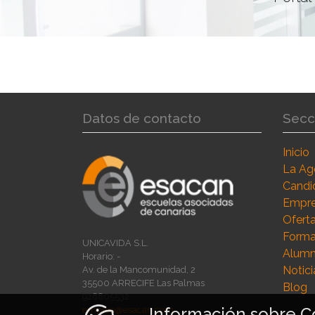
Datos de contacto
Secc
Inicio
La Ag
Candi
Empr
Ofert
Forma
UNICAVIDA S.L.
Alumn
Horario: -
Notici
Av. de la Mancomunidad, 2
35500 ARRECIFE Las Palmas
Blog
928805532
Información sobre C
empleo@esacan.com