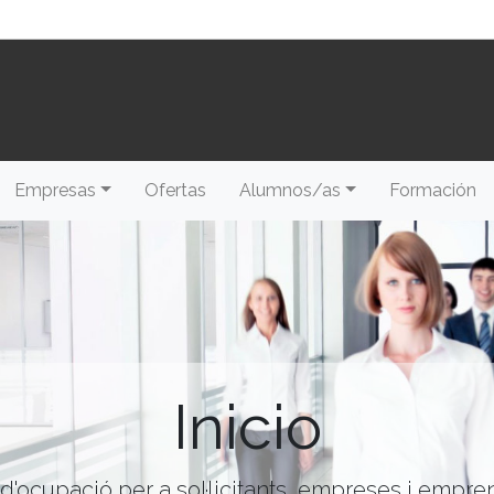
Empresas
Ofertas
Alumnos/as
Formación
Inicio
 d'ocupació per a sol·licitants, empreses i empr